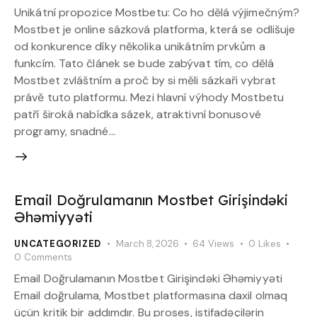
Unikátní propozice Mostbetu: Co ho dělá výjimečným?
Mostbet je online sázková platforma, která se odlišuje
od konkurence díky několika unikátním prvkům a
funkcím. Tato článek se bude zabývat tím, co dělá
Mostbet zvláštním a proč by si měli sázkaři vybrat
právě tuto platformu. Mezi hlavní výhody Mostbetu
patří široká nabídka sázek, atraktivní bonusové
programy, snadné…
Email Doğrulamanın Mostbet Girişindəki
Əhəmiyyəti
UNCATEGORIZED
March 8, 2026
64
Views
0
Likes
0
Comments
Email Doğrulamanın Mostbet Girişindəki Əhəmiyyəti
Email doğrulama, Mostbet platformasına daxil olmaq
üçün kritik bir addımdır. Bu proses, istifadəçilərin