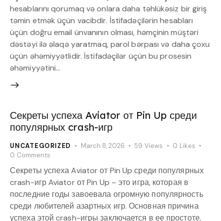
hesablarını qorumaq və onlara daha təhlükəsiz bir giriş
təmin etmək üçün vacibdir. İstifadəçilərin hesabları
üçün doğru email ünvanının olması, həmçinin müştəri
dəstəyi ilə əlaqə yaratmaq, parol bərpası və daha çoxu
üçün əhəmiyyətlidir. İstifadəçilər üçün bu prosesin
əhəmiyyətini…
Секреты успеха Aviator от Pin Up среди
популярных crash-игр
UNCATEGORIZED
March 8, 2026
59
Views
0
Likes
0
Comments
Секреты успеха Aviator от Pin Up среди популярных
crash-игр Aviator от Pin Up – это игра, которая в
последние годы завоевала огромную популярность
среди любителей азартных игр. Основная причина
успеха этой crash-игры заключается в ее простоте,