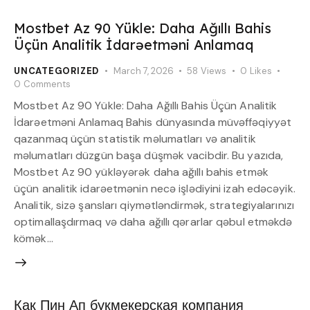
Mostbet Az 90 Yükle: Daha Ağıllı Bahis
Üçün Analitik İdarəetməni Anlamaq
UNCATEGORIZED
March 7, 2026
58
Views
0
Likes
0
Comments
Mostbet Az 90 Yükle: Daha Ağıllı Bahis Üçün Analitik
İdarəetməni Anlamaq Bahis dünyasında müvəffəqiyyət
qazanmaq üçün statistik məlumatları və analitik
məlumatları düzgün başa düşmək vacibdir. Bu yazıda,
Mostbet Az 90 yükləyərək daha ağıllı bahis etmək
üçün analitik idarəetmənin necə işlədiyini izah edəcəyik.
Analitik, sizə şansları qiymətləndirmək, strategiyalarınızı
optimallaşdırmaq və daha ağıllı qərarlar qəbul etməkdə
kömək…
Как Пин Ап букмекерская компания