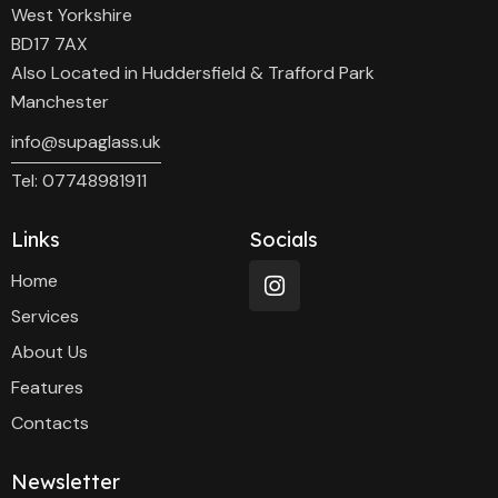
West Yorkshire
BD17 7AX
Also Located in Huddersfield & Trafford Park
Manchester
info@supaglass.uk
Tel:
07748981911
Links
Socials
Home
Services
About Us
Features
Contacts
Newsletter